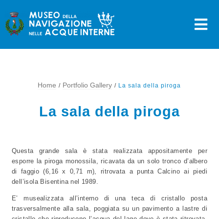
Skip
to
content
Home
Portfolio Gallery
La sala della piroga
La sala della piroga
Questa grande sala è stata realizzata appositamente per
esporre la piroga monossila, ricavata da un solo tronco d’albero
di faggio (6,16 x 0,71 m), ritrovata a punta Calcino ai piedi
dell’isola Bisentina nel 1989.
E’ musealizzata all’interno di una teca di cristallo posta
trasversalmente alla sala, poggiata su un pavimento a lastre di
cristallo che riproducono l’acqua del lago dove è stata ritrovata,